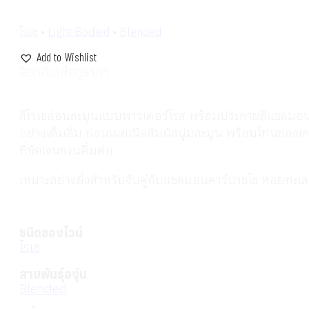
โรเซ
•
Light Bodied
•
Blended
Add to Wishlist
ล็อกอินเพื่อดูราคา
สีโรเซ่อ่อนละมุนแบบพาวเดอร์โรส พร้อมประกายสีแซลมอน 
อย่างเต็มอิ่ม ก่อนเผยเนื้อสัมผัสนุ่มละมุน พร้อมโทนของ
ที่ชัดเจนชวนดื่มต่อ
เหมาะอย่างยิ่งสำหรับจับคู่กับแซลมอนคาร์ปาชโช หอยทะเ
ชนิดของไวน์
โรเซ
สายพันธุ์องุ่น
Blended