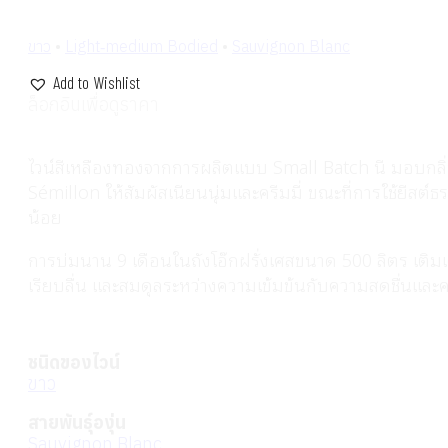
ขาว
•
Light‑medium Bodied
•
Sauvignon Blanc
Add to Wishlist
ล็อกอินเพื่อดูราคา
ไวน์สีเหลืองทองจากการผลิตแบบ Small Batch นี้ มอบกลิ
Sémillon ให้สัมผัสเนียนนุ่มและครีมมี่ ขณะที่การใช้ยีสต
น้อย
การบ่มนาน 9 เดือนในถังโอ๊กฝรั่งเศสขนาด 500 ลิตร เติมเต
เรียบลื่น และสมดุลระหว่างความเข้มข้นกับความสดชื่นและคว
ชนิดของไวน์
ขาว
สายพันธุ์องุ่น
Sauvignon Blanc