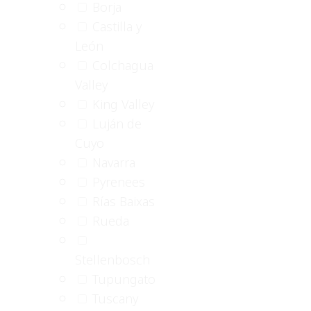
Borja
Castilla y
León
Colchagua
Valley
King Valley
Luján de
Cuyo
Navarra
Pyrenees
Rías Baixas
Rueda
Stellenbosch
Tupungato
Tuscany