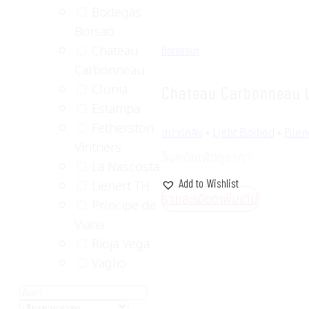
Bodegas
Borsao
Chateau
Bordeaux
Carbonneau
Clunia
Chateau Carbonneau L
Estampa
Fetherston
สปาร์กลิง
•
Light Bodied
•
Blen
Vintners
ล็อกอินเพื่อดูราคา
La Nascosta
Lienert TH
Add to Wishlist
รายละเอียดเพิ่มเติม
Príncipe de
Viana
Rioja Vega
Vaglio